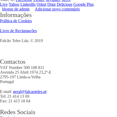
Live
Yahoo
LinkedIn
Orkut
Digg
Delicious
Google Plus
blogue de admin
Adicionar novo comentário
Informações
Política de Cookies
Livro de Reclamações
Falcão Teles Lda. © 2019
Contactos
VAT Number 500 108 811
Avenida 25 Abril 1974 23,2º-E
2795-197 Linda-a-Velha
Portugal
E-mail:
geral@falcaoteles.pt
Tel: 21 414 13 69
Fax: 21 415 18 04
Redes Sociais