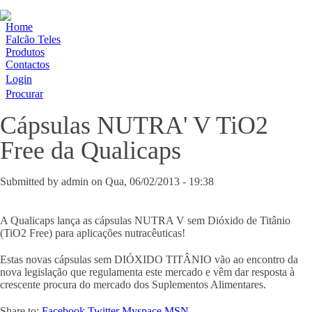
Home
Falcão Teles
Produtos
Contactos
Login
Procurar
Cápsulas NUTRA' V TiO2
Free da Qualicaps
Submitted by
admin
on
Qua, 06/02/2013 - 19:38
A Qualicaps lança as cápsulas NUTRA V sem Dióxido de Titânio
(TiO2 Free) para aplicações nutracêuticas!
Estas novas cápsulas sem DIÓXIDO TITÂNIO vão ao encontro da
nova legislação que regulamenta este mercado e vêm dar resposta à
crescente procura do mercado dos Suplementos Alimentares.
Share to:
Facebook
Twitter
Myspace
MSN